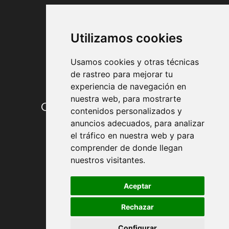
FORMAS DE PAGO
Utilizamos cookies
Usamos cookies y otras técnicas
de rastreo para mejorar tu
experiencia de navegación en
nuestra web, para mostrarte
Condiciones de contratación
contenidos personalizados y
anuncios adecuados, para analizar
Envío y entrega
el tráfico en nuestra web y para
comprender de donde llegan
Devoluciones
nuestros visitantes.
Formas de pago
Aceptar
Rechazar
Política de Privacidad
Configurar