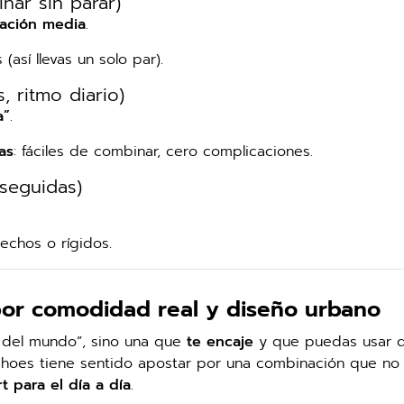
inar sin parar)
uación media
.
así llevas un solo par).
, ritmo diario)
a”
.
as
: fáciles de combinar, cero complicaciones.
seguidas)
rechos o rígidos.
or comodidad real y diseño urbano
a del mundo”, sino una que
te encaje
y que puedas usar 
hShoes tiene sentido apostar por una combinación que no
t para el día a día
.