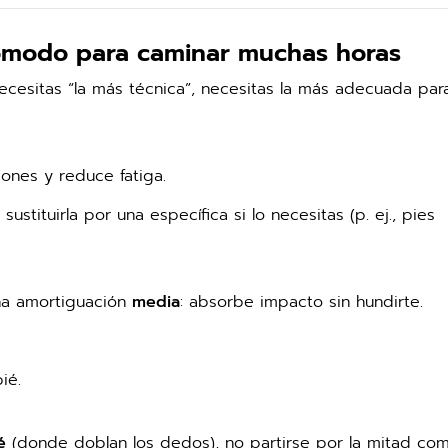
ómodo para caminar muchas horas
necesitas “la más técnica”, necesitas la más adecuada par
iones y reduce fatiga.
sustituirla por una específica si lo necesitas (p. ej., pies
una amortiguación
media
: absorbe impacto sin hundirte.
ié.
é
(donde doblan los dedos), no partirse por la mitad co