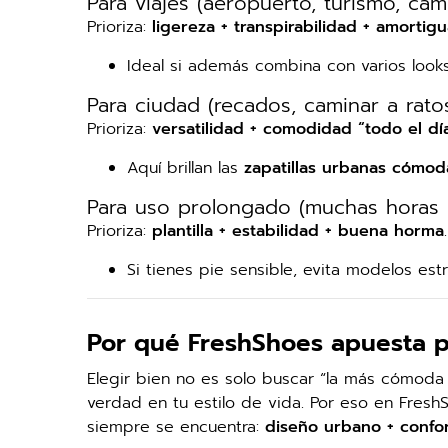
Para viajes (aeropuerto, turismo, cam
Prioriza:
ligereza + transpirabilidad + amortig
Ideal si además combina con varios looks (
Para ciudad (recados, caminar a ratos
Prioriza:
versatilidad + comodidad “todo el dí
Aquí brillan las
zapatillas urbanas cómod
Para uso prolongado (muchas horas 
Prioriza:
plantilla + estabilidad + buena horma
.
Si tienes pie sensible, evita modelos est
Por qué FreshShoes apuesta p
Elegir bien no es solo buscar “la más cómod
verdad en tu estilo de vida. Por eso en Fres
siempre se encuentra:
diseño urbano + confor