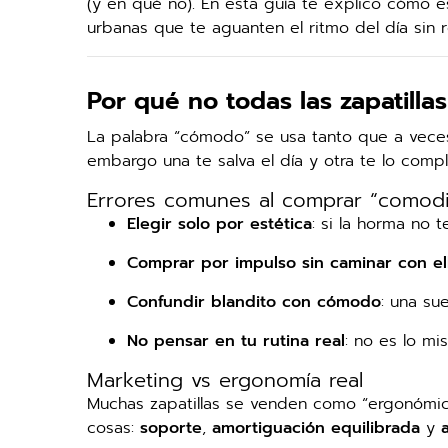
(y en qué no). En esta guía te explico cómo e
urbanas que te aguanten el ritmo del día sin re
Por qué no todas las zapatilla
La palabra “cómodo” se usa tanto que a veces
embargo una te salva el día y otra te lo compl
Errores comunes al comprar “comod
Elegir solo por estética
: si la horma no 
Comprar por impulso sin caminar con el
Confundir blandito con cómodo
: una su
No pensar en tu rutina real
: no es lo m
Marketing vs ergonomía real
Muchas zapatillas se venden como “ergonómic
cosas:
soporte
,
amortiguación equilibrada
y