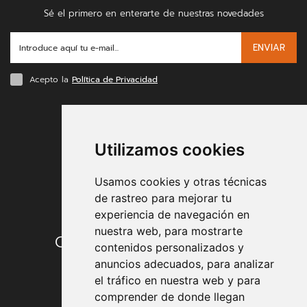
Sé el primero en enterarte de nuestras novedades
ENVIAR
Acepto la
Política de Privacidad
FORMAS DE PAGO
Utilizamos cookies
Usamos cookies y otras técnicas
de rastreo para mejorar tu
experiencia de navegación en
nuestra web, para mostrarte
Condiciones de contratación
contenidos personalizados y
anuncios adecuados, para analizar
Envío y entrega
el tráfico en nuestra web y para
comprender de donde llegan