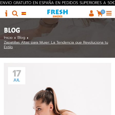
ENVIO GRATUITO EN ESPAÑA EN PEDIDOS SUPERIORES A 50€
0
BLOG
Inicio
Blog
Zapatillas Altas para Mujer: La Tendencia que Revoluciona tu
Estilo
17
JUL