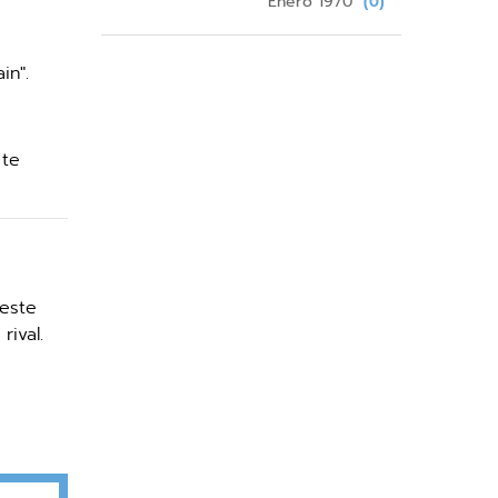
Enero 1970
(0)
in".
 te
 este
rival.