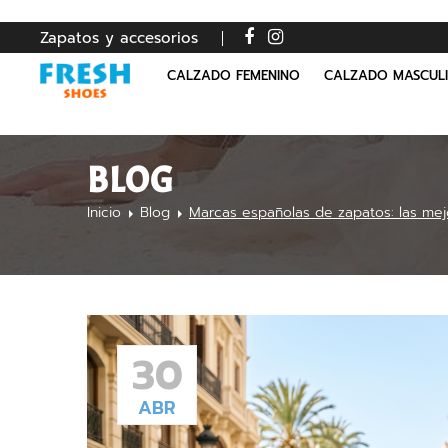
Zapatos y accesorios
CALZADO FEMENINO
CALZADO MASCUL
BLOG
Inicio
Blog
Marcas españolas de zapatos: las me
30
ABR