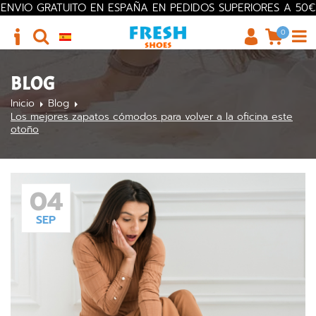
ENVIO GRATUITO EN ESPAÑA EN PEDIDOS SUPERIORES A 50€
0
BLOG
Inicio
Blog
Los mejores zapatos cómodos para volver a la oficina este
otoño
04
SEP