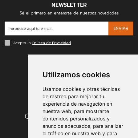
NEWSLETTER
Sé el primero en enterarte de nuestras novedades
ENVIAR
Acepto la
Política de Privacidad
FORMAS DE PAGO
Utilizamos cookies
Usamos cookies y otras técnicas
de rastreo para mejorar tu
experiencia de navegación en
nuestra web, para mostrarte
Condiciones de contratación
contenidos personalizados y
anuncios adecuados, para analizar
Envío y entrega
el tráfico en nuestra web y para