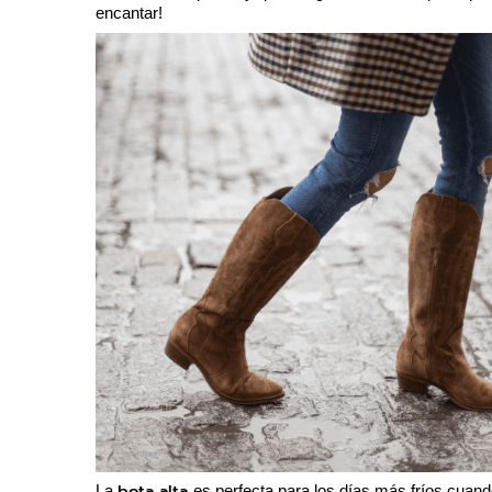
encantar!
bota alta 
La 
es perfecta para los días más fríos cuand