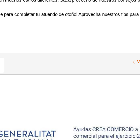
n muchos estilos diferentes. Saca provecho de nuestros consejos par
e para completar tu atuendo de otoño! Aprovecha nuestros tips para e
V
ook
Share