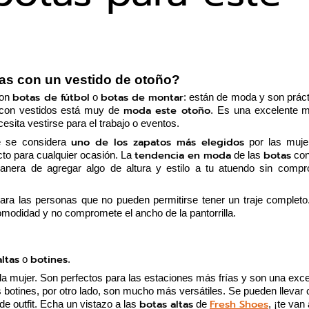
tas con un vestido de otoño?
botas de fútbol
botas de montar
on 
 o 
: están de moda y son práct
moda este otoño
 con vestidos está muy de 
. Es una excelente m
esita vestirse para el trabajo o eventos.
uno de los zapatos más elegidos
e se considera 
 por las muje
tendencia en moda
botas
to para cualquier ocasión. La 
 de las 
 con
era de agregar algo de altura y estilo a tu atuendo sin compro
ara las personas que no pueden permitirse tener un traje completo.
odidad y no compromete el ancho de la pantorrilla. 
ltas
botines
 o 
. 
da mujer. Son perfectos para las estaciones más frías y son una exce
botines, por otro lado, son mucho más versátiles. Se pueden llevar c
botas altas
Fresh Shoes
e outfit. Echa un vistazo a las 
 de 
, ¡te van 