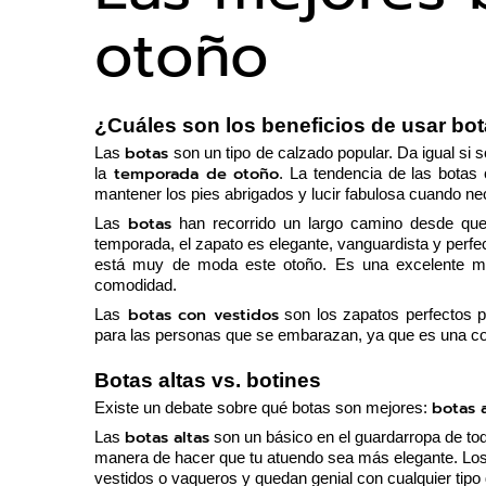
otoño
¿Cuáles son los beneficios de usar bo
botas 
Las 
son un tipo de calzado popular. Da igual si s
 temporada de otoño
la
. La tendencia de las botas
mantener los pies abrigados y lucir fabulosa cuando nec
botas
Las 
 han recorrido un largo camino desde qu
temporada, el zapato es elegante, vanguardista y perfec
está muy de moda este otoño. Es una excelente man
comodidad. 
 botas con vestidos
Las
 son los zapatos perfectos p
para las personas que se embarazan, ya que es una com
Botas altas vs. botines
botas a
Existe un debate sobre qué botas son mejores: 
botas altas
Las 
 son un básico en el guardarropa de to
manera de hacer que tu atuendo sea más elegante. Los 
vestidos o vaqueros y quedan genial con cualquier tipo d