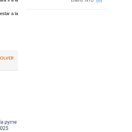
Enero 1970
(0)
a ir a la 
star a la 
OLVER