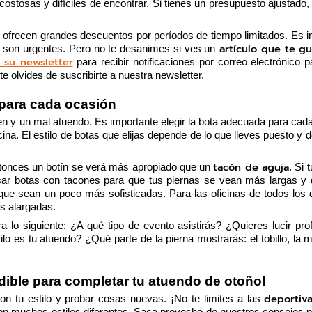
ostosas y difíciles de encontrar. Si tienes un presupuesto ajustado,
ofrecen grandes descuentos por períodos de tiempo limitados. Es im
 artículo que te gu
s son urgentes. Pero no te desanimes si ves un
n su newsletter
 para recibir notificaciones por correo electrónico p
te olvides de suscribirte a nuestra newsletter.
 para cada ocasión
uen y un mal atuendo. Es importante elegir la bota adecuada para cada
na. El estilo de botas que elijas depende de lo que lleves puesto y del
tacón de aguja
tonces un botín se verá más apropiado que un 
. Si 
sar botas con tacones para que tus piernas se vean más largas y d
que sean un poco más sofisticadas. Para las oficinas de todos los d
s alargadas. 
ra lo siguiente: ¿A qué tipo de evento asistirás? ¿Quieres lucir prof
o es tu atuendo? ¿Qué parte de la pierna mostrarás: el tobillo, la mi
ible para completar tu atuendo de otoño! 
deportiv
n tu estilo y probar cosas nuevas. ¡No te limites a las 