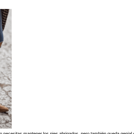
o necesitas mantener los pies abrigados, pero también queda genial 