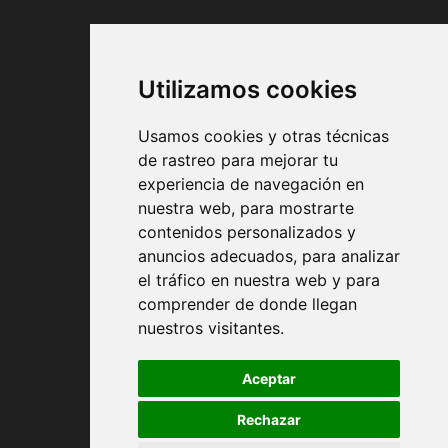
MODES DE PAIEMENT
Utilizamos cookies
Usamos cookies y otras técnicas
de rastreo para mejorar tu
experiencia de navegación en
nuestra web, para mostrarte
Conditions contractuelles
contenidos personalizados y
anuncios adecuados, para analizar
Expédition et remise
el tráfico en nuestra web y para
comprender de donde llegan
Retour
nuestros visitantes.
Modes de paiement
Aceptar
Rechazar
Politique de confidentialité