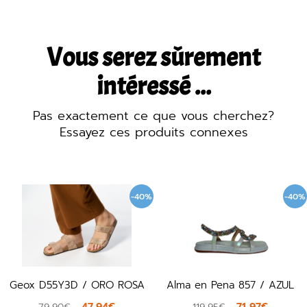
Vous serez sûrement
intéressé ...
Pas exactement ce que vous cherchez?
Essayez ces produits connexes
-40%
-40%
Geox D55Y3D / ORO ROSA
Alma en Pena 857 / AZUL
G